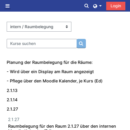
Zum Hauptinhalt
Sucheingabe umscha
Login
Website-Übersicht
Kursbereiche
Kurse suchen
Kurse suchen
Planung der Raumbelegung für die Räume:
- Wird über ein Display am Raum angezeigt
- Pflege über den Moodle Kalender, je Kurs (Ed)
2.1.13
2.1.14
2.1.27
2.1.27
Raumbelegung für den Raum 2.1.27 über den internen