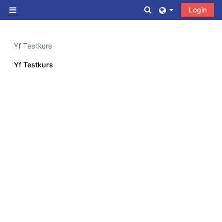
Zum Hauptinhalt
Sucheingabe umscha
Login
Website-Übersicht
Yf Testkurs
Yf Testkurs